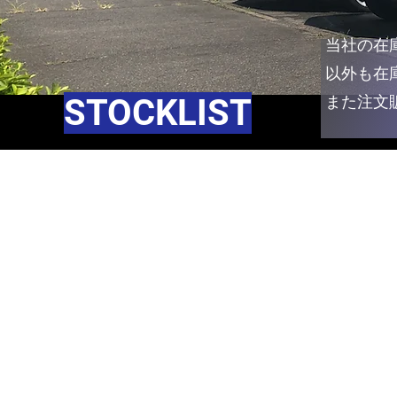
​当社の
以外も在
STOCKLIST
​また
注文